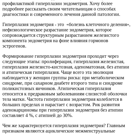
профилактикой гиперплазии эндометрия. Хочу более
подробнее рассказать своим читательницам о способах
диагностики и современного лечения данной патологии.
Гиперплазия эндометрия - это «болезнь клеточного деления»,
нефизиологическое разрастание эндометрия, которое
сопровождается структурным разрастанием железистого
компонента эндометрия на фоне влияния гормонов
эстрогенов.
Формирование гиперплазии эндометрия проходит через
следующие этапы: пролиферация, гиперплазия железистая,
гиперплазия железисто-кистозная, аденоматозная, без атипии
и атипическая гиперплазия. Чаще всего эта эволюция
наблюдается у женщин группы риска: при метаболическом
синдроме, при сахарном диабете второго типа и синдроме
поликистозных яичников. Атипическая гиперплазия
относится к предраковым заболеваниям слизистой оболочки
тела матки. Частота гиперплазии эндометрия колеблется в
больших пределах и нарастает с возрастом. Рик развития
аденокарциномы при гиперплазии эндометрия без атипии
составляет 4 %, с атипией до 30%.
Чем же характеризуется гиперплазия эндометрия? Главным
признаком являются ациклические межменструальные