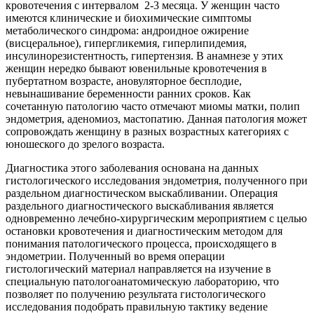
кровотечения с интервалом 2-3 месяца. У женщин часто
имеются клинические и биохимические симптомы
метаболического синдрома: андроидное ожирение
(висцеральное), гипергликемия, гиперлипидемия,
инсулинорезистентность, гипертензия. В анамнезе у этих
женщин нередко бывают ювенильные кровотечения в
пубертатном возрасте, ановуляторное бесплодие,
невынашивание беременности ранних сроков. Как
сочетанную патологию часто отмечают миомы матки, полип
эндометрия, аденомиоз, мастопатию. Данная патология может
сопровождать женщину в разных возрастных категориях с
юношеского до зрелого возраста.
Диагностика этого заболевания основана на данных
гистологического исследования эндометрия, полученного при
раздельном диагностическом выскабливании. Операция
раздельного диагностического выскабливания является
одновременно лечебно-хирургическим мероприятием с целью
остановки кровотечения и диагностическим методом для
понимания патологического процесса, происходящего в
эндометрии. Полученный во время операции
гистологический материал направляется на изучение в
специальную патологоанатомическую лабораторию, что
позволяет по получению результата гистологического
исследования подобрать правильную тактику ведение