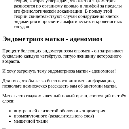
теория, которая утверждает, что клетки эндометрия
разносятся по организму кровью и лимфой за пределы
его физиологической локализации. В пользу этой
теории свидетельствуют случаи обнаружения клеток
эндометрия в просвете лимфатических и кровеносных
сосудов.
Эндометриоз матки - аденомиоз
Процент болеющих эндометриозом огромен - он затрагивает
буквально каждую четвёртую, пятую женщину детородного
возраста.
И хочу затронуть тему эндометриоза матки - аденомиоза!
Для того, чтобы легко было воспринимать информацию,
позвольте немножечко рассказать вам об анатомии матки.
Матка - это гладкомышечный полый орган, состоящий из трёх
слоев:
внутренней слизистой оболочки - эндометрия
промежуточного (разделительного слоя)
мышечной ткани