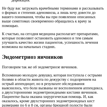
дефикация.
Не буду вас загружать врачебными терминами и рассказывать
о формах и степенях аденомиоза, а лишь хочу довести до
вашего понимания, чтобы вы при появлении описанных
выше симптомах своевременно обращались к врачу за
помощью.⠀
К счастью, на сегодня медицина располагает препаратами,
которые позволяют остановить аденомиоз и тем самым
улучшить качество жизни пациентов, успешность лечения
возможна на начальных стадиях.
Эндометриоз яичников
Поговорим так же об эндометриозе яичников.
Вспоминаю молодую девушку, которая поступила с острыми
болями в области живота по дежурству с подозрением на
острый аппендицит, но в результате обследования
выяснилось, что боли вызваны не восполнением аппендикса,
а двухсторонними эндометриоидными кистами яичников.
Пациентке была оказана хирургическая помощь. И, как
оказалось, кроме двухсторонних эндометриоидных кист
размерами по 6 и 8 см, органы брюшной полости были