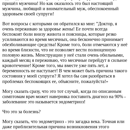
пришёл мужчина! Но как оказалось это был настоящий
мужчина, любящий и внимательный муж, обеспокоенный
здоровьем своей супруги!
Вот вопросы с которыми он обратился ко мне: ”Доктор, я
очень переживаю за здоровье жены! Ее почти всегда
беспокоят боли внизу живота и поясницы, которые резко
усиливаются во время месячных, она бесконечно принимает
обезболивающие средства! Кроме того, боли отмечаются у неё
во время близости, что не позволяет вести полноценную
половую жизнь. Менструации у неё стали очень обильными,
каждый месяц я переживаю, что месячные перейдут в сильное
кровотечение! Кроме того, мы вместе уже пять лет, а
беременность не наступает! В чем может быть причина такого
состояния у моей супруги? Я хотел бы сам разобраться в
проблемах беспокоящих ее, объясните, пожалуйста!»⠀
Могу сказать сразу, что это тот случай, когда по описанным
симптомам врач может наверняка поставить диагноз на 90% -
заболевание это называется эндометриоз!
Что это за болезнь?
Могу сказать, что эндометриоз - это загадка века. Точная или
даже приблизительная причина возникновения этого