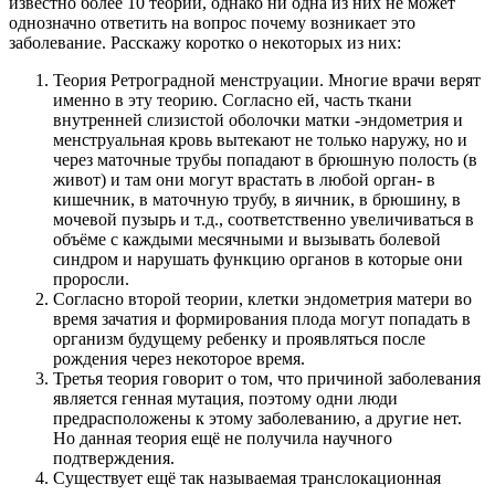
известно более 10 теорий, однако ни одна из них не может
однозначно ответить на вопрос почему возникает это
заболевание. Расскажу коротко о некоторых из них:
Теория Ретроградной менструации. Многие врачи верят
именно в эту теорию. Согласно ей, часть ткани
внутренней слизистой оболочки матки -эндометрия и
менструальная кровь вытекают не только наружу, но и
через маточные трубы попадают в брюшную полость (в
живот) и там они могут врастать в любой орган- в
кишечник, в маточную трубу, в яичник, в брюшину, в
мочевой пузырь и т.д., соответственно увеличиваться в
объёме с каждыми месячными и вызывать болевой
синдром и нарушать функцию органов в которые они
проросли.
Согласно второй теории, клетки эндометрия матери во
время зачатия и формирования плода могут попадать в
организм будущему ребенку и проявляться после
рождения через некоторое время.
Третья теория говорит о том, что причиной заболевания
является генная мутация, поэтому одни люди
предрасположены к этому заболеванию, а другие нет.
Но данная теория ещё не получила научного
подтверждения.
Существует ещё так называемая транслокационная