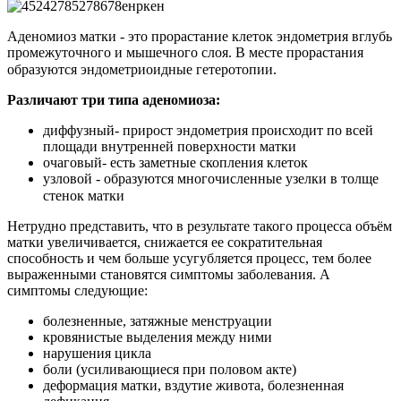
Аденомиоз матки - это прорастание клеток эндометрия вглубь
промежуточного и мышечного слоя. В месте прорастания
образуются эндометриоидные гетеротопии.⠀
Различают три типа аденомиоза:
диффузный- прирост эндометрия происходит по всей
площади внутренней поверхности матки
очаговый- есть заметные скопления клеток
узловой - образуются многочисленные узелки в толще
стенок матки⠀
Нетрудно представить, что в результате такого процесса объём
матки увеличивается, снижается ее сократительная
способность и чем больше усугубляется процесс, тем более
выраженными становятся симптомы заболевания. А
симптомы следующие:
болезненные, затяжные менструации
кровянистые выделения между ними
нарушения цикла
боли (усиливающиеся при половом акте)
деформация матки, вздутие живота, болезненная