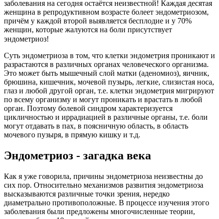
заболевания на сегодня остаётся неизвестной! Каждая десятая
женщина в репродуктивном возрасте болеет эндометриозом,
причём у каждой второй выявляется бесплодие и у 70%
женщин, которые жалуются на боли присутствует
эндометриоз!⠀
Суть эндометриоза в том, что клетки эндометрия проникают и
разрастаются в различных органах человеческого организма.
Это может быть мышечный слой матки (аденомиоз), яичник,
брюшина, кишечник, мочевой пузырь, легкие, слизистая носа,
глаз и любой другой орган, т.е. клетки эндометрия мигрируют
по всему организму и могут проникать и врастать в любой
орган. Поэтому болевой синдром характеризуется
цикличностью и иррадиацией в различные органы, т.е. боли
могут отдавать в пах, в поясничную область, в область
мочевого пузыря, в прямую кишку и т.д.
Эндометриоз - загадка века
Как я уже говорила, причины эндометриоза неизвестны до
сих пор. Относительно механизмов развития эндометриоза
высказываются различные точки зрения, нередко
диаметрально противоположные. В процессе изучения этого
заболевания были предложены многочисленные теории,