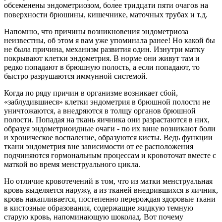
обсеменены эндометриозом, более тридцати пяти очагов на
поверхности брюшины, кишечнике, маточных трубах и т.д.⠀
Напомню, что причины возникновения эндометриоза
неизвестны, об этом я вам уже упоминала ранее! Но какой бы
не была причина, механизм развития один. Изнутри матку
покрывают клетки эндометрия. В норме они живут там и
редко попадают в брюшную полость, а если попадают, то
быстро разрушаются иммунной системой.
Когда по ряду причин в организме возникает сбой,
«заблудившиеся» клетки эндометрия в брюшной полости не
уничтожаются, а внедряются в толщу органов брюшной
полости. Попадая на ткань яичника они разрастаются в них,
образуя эндометриоидные очаги - по их вине возникают боли
и хроническое воспаление, образуются кисты. Ведь функции
ткани эндометрия вне зависимости от ее расположения
подчиняются гормональным процессам и кровоточат вместе с
маткой во время менструального цикла.
Но отличие кровотечений в том, что из матки менструальная
кровь выделяется наружу, а из тканей внедрившихся в яичник,
кровь накапливается, постепенно перерождая здоровые ткани
в кистозные образования, содержащие жидкую темную
старую кровь, напоминающую шоколад. Вот почему